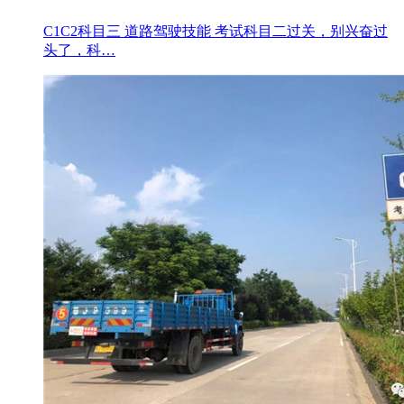
C1C2科目三 道路驾驶技能 考试科目二过关，别兴奋过
头了，科…