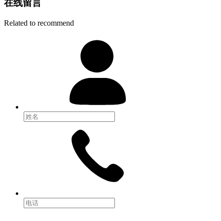
在线留言
Related to recommend